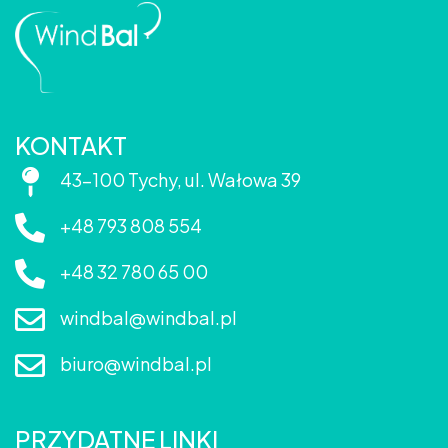
KONTAKT
43-100 Tychy, ul. Wałowa 39
+48 793 808 554
+48 32 780 65 00
windbal@windbal.pl
biuro@windbal.pl
PRZYDATNE LINKI