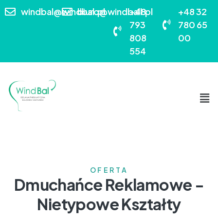
windbal@windbal.pl
biuro@windball.pl
+48
+48 32
793
780 65
808
00
554
OFERTA
Dmuchańce Reklamowe -
Nietypowe Kształty