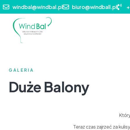
windbal@windbal.pl
biuro@windball.pl
+
GALERIA
Duże Balony
Któr
Teraz czas zajrzeć za kuli