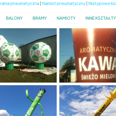
rama pneumatyczna
|
Namiot pneumatyczny
|
Nietypowe ks
BALONY
BRAMY
NAMIOTY
INNE KSZTAŁTY