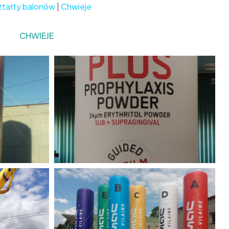
ztałty balonów
|
Chwieje
CHWIEJE