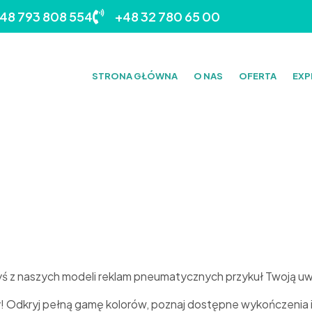
48 793 808 554
+48 32 780 65 00
STRONA GŁÓWNA
O NAS
OFERTA
EXP
yś z naszych modeli reklam pneumatycznych przykuł Twoją u
sy! Odkryj pełną gamę kolorów, poznaj dostępne wykończenia i