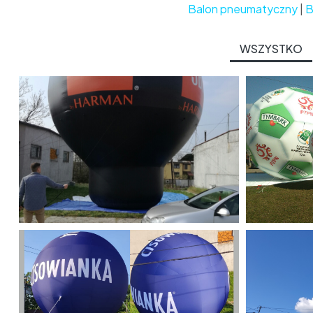
Balon pneumatyczny
|
B
WSZYSTKO