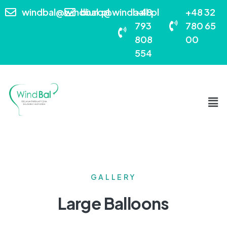
windbal@windbal.pl
biuro@windball.pl
+48
+48 32
793
780 65
808
00
554
GALLERY
Large Balloons