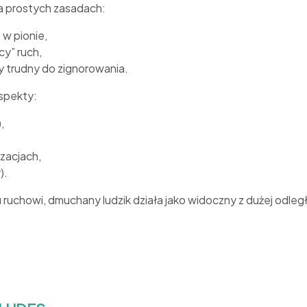
a prostych zasadach:
 w pionie,
y” ruch,
y trudny do zignorowania.
spekty:
,
zacjach,
).
 ruchowi, dmuchany ludzik działa jako widoczny z dużej odległ