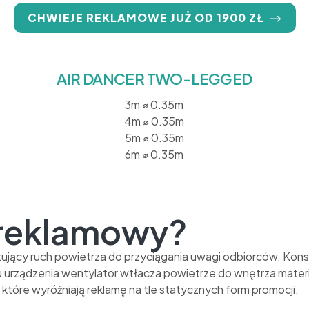
CHWIEJE REKLAMOWE JUŻ OD 1900 ZŁ
AIR DANCER TWO-LEGGED
3m ⌀ 0.35m
4m ⌀ 0.35m
5m ⌀ 0.35m
6m ⌀ 0.35m
j reklamowy?
ujący ruch powietrza do przyciągania uwagi odbiorców. Konst
rządzenia wentylator wtłacza powietrze do wnętrza materia
które wyróżniają reklamę na tle statycznych form promocji.