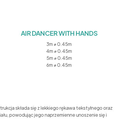
AIR DANCER WITH HANDS
3m ⌀ 0.45m
4m ⌀ 0.45m
5m ⌀ 0.45m
6m ⌀ 0.45m
rukcja składa się z lekkiego rękawa tekstylnego oraz
łu, powodując jego naprzemienne unoszenie się i