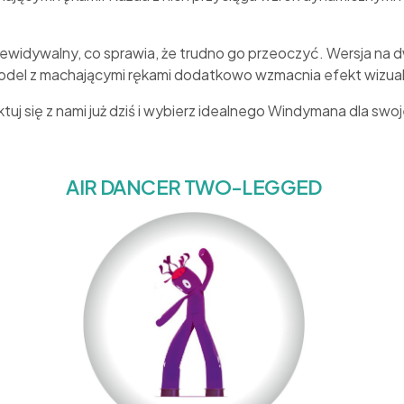
ewidywalny, co sprawia, że trudno go przeoczyć. Wersja na
del z machającymi rękami dodatkowo wzmacnia efekt wizual
tuj się z nami już dziś i wybierz idealnego Windymana dla swoje
AIR DANCER TWO-LEGGED