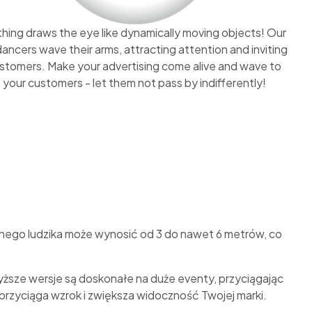
hing draws the eye like dynamically moving objects! Our
 dancers wave their arms, attracting attention and inviting
stomers. Make your advertising come alive and wave to
your customers - let them not pass by indifferently!
ego ludzika może wynosić od 3 do nawet 6 metrów, co
yższe wersje są doskonałe na duże eventy, przyciągając
przyciąga wzrok i zwiększa widoczność Twojej marki.