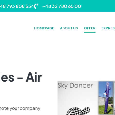
48 793 808 554
+48 32 780 65 00
HOMEPAGE
ABOUT US
OFFER
EXPRES
s - Air
omote your company