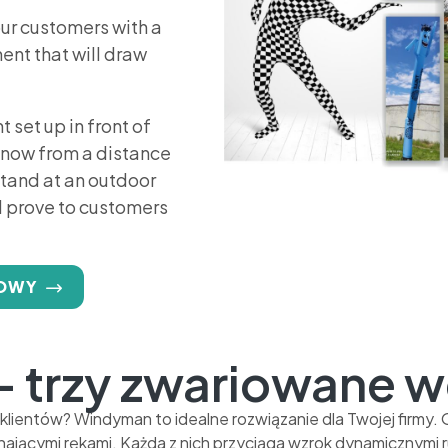
our customers with a
ent that will draw
 set up in front of
know from a distance
stand at an outdoor
d prove to customers
MOWY
 trzy zwariowane w
lientów? Windyman to idealne rozwiązanie dla Twojej firmy.
hającymi rękami. Każda z nich przyciąga wzrok dynamicznymi 