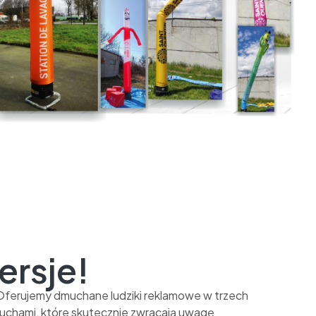
ersje!
 Oferujemy dmuchane ludziki reklamowe w trzech
ruchami, które skutecznie zwracają uwagę