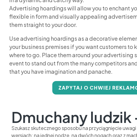
Advertising hoardings will allow you to enchant y
flexible in form and visually appealing advertisem
them straight to your door.
Use advertising hoardings as a decorative element
your business premises if you want customers to 
where to go. Place them around your advertising 
event to stand out from the many competitors an
that you have imagination and panache.
ZAPYTAJ O CHWIEJ REKLA
Dmuchany ludzik -
Szukasz skutecznego sposobu na przyciągnięcie uwagi k
wersjach: na jednej nodze, na dwóch nogach oraz z mac