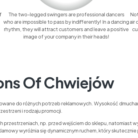
f
The two-legged swingers are professional dancers
Not
who are impossible to pass by indifferently! In a dancing
air
rhythm, they will attract customers and leave a positive
cu
image of your company in their heads!
ons Of Chwiejów
osowane do różnych potrzeb reklamowych. Wysokość dmuchan
estrzeni i rodzaju promocji.
h przestrzeniach, np. przed wejściem do sklepu, natomiast w
eklamowy wyróżnia się dynamicznym ruchem, który skutecznie 