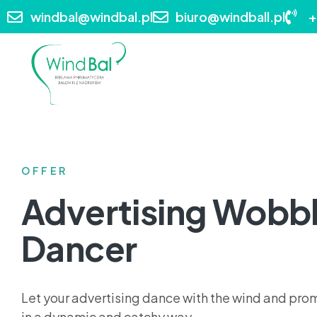
windbal@windbal.pl
biuro@windball.pl
+
OFFER
Advertising Wobble
Dancer
Let your advertising dance with the wind and pr
in a dynamic and catchy way.