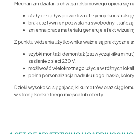
Mechanizm działania chweja reklamowego opiera się n
stały przepływ powietrza utrzymuje konstrukcję
brak usztywnień pozwala na swobodny, „tańcząc
zmienna praca materiału generuje efekt wizualn
Z punktu widzenia użytkownika ważne są praktyczne a
szybki montaż i demontaż (zazwyczaj kilka minut)
zasilanie z sieci 230 V,
możliwość wielokrotnego użycia w różnych lokali
pełna personalizacja nadruku (logo, hasło, kolory
Dzięki wysokości sięgającej kilku metrów oraz ciągłemu
w stronę konkretnego miejsca lub oferty.