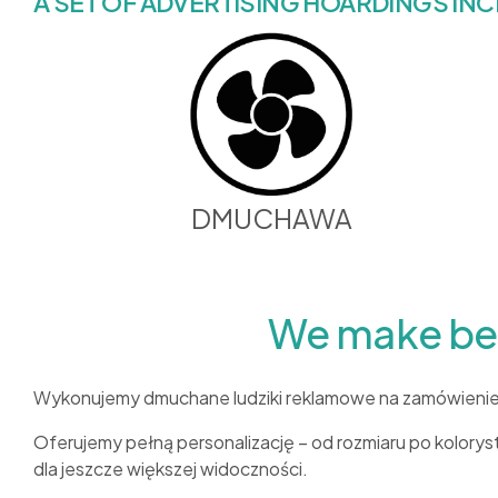
A SET OF ADVERTISING HOARDINGS IN
DMUCHAWA
We make besp
Wykonujemy dmuchane ludziki reklamowe na zamówienie w 
Oferujemy pełną personalizację – od rozmiaru po koloryst
dla jeszcze większej widoczności.