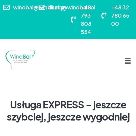
windbal@windbal.pl
biuro@windball.pl
+48
+48 32
793
780 65
808
00
554
Usługa EXPRESS – jeszcze
szybciej, jeszcze wygodniej