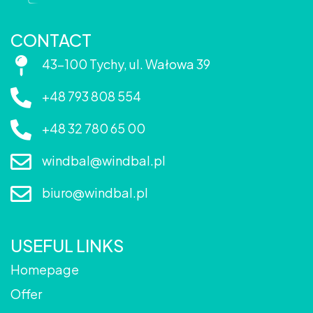
CONTACT
43-100 Tychy, ul. Wałowa 39
+48 793 808 554
+48 32 780 65 00
windbal@windbal.pl
biuro@windbal.pl
USEFUL LINKS
Homepage
Offer