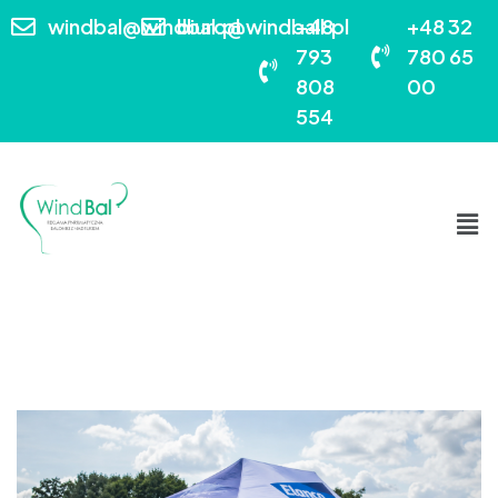
windbal@windbal.pl
biuro@windball.pl
+48
+48 32
793
780 65
808
00
554