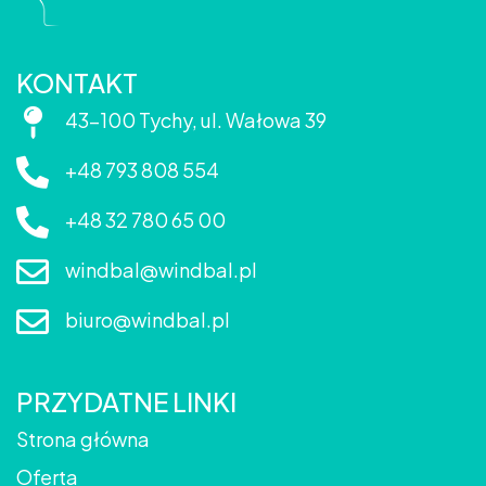
KONTAKT
43-100 Tychy, ul. Wałowa 39
+48 793 808 554
+48 32 780 65 00
windbal@windbal.pl
biuro@windbal.pl
PRZYDATNE LINKI
Strona główna
Oferta