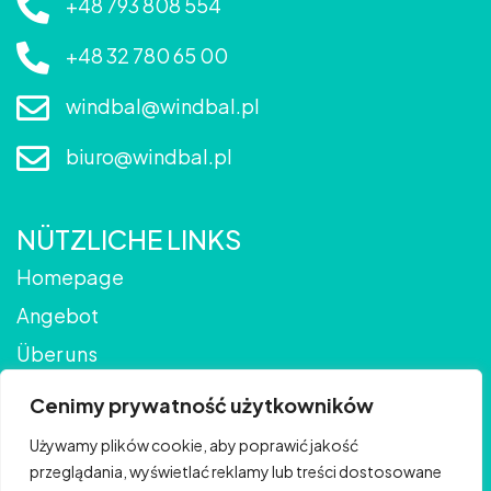
+48 793 808 554
+48 32 780 65 00
windbal@windbal.pl
biuro@windbal.pl
NÜTZLICHE LINKS
Homepage
Angebot
Über uns
Galerie
Cenimy prywatność użytkowników
Kontakt
Używamy plików cookie, aby poprawić jakość
Blog
przeglądania, wyświetlać reklamy lub treści dostosowane