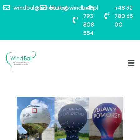
windbal@windbal.pl
biuro@windball.pl
+48
+48 32
793
780 65
808
00
554