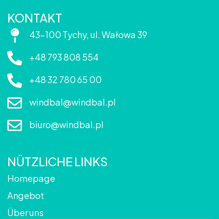
KONTAKT
43-100 Tychy, ul. Wałowa 39
+48 793 808 554
+48 32 780 65 00
windbal@windbal.pl
biuro@windbal.pl
NÜTZLICHE LINKS
Homepage
Angebot
Über uns