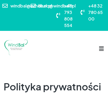
windbal@windbal.pl
biuro@windball.pl
+48
+48 32
793
780 65
808
00
554
Polityka prywatności