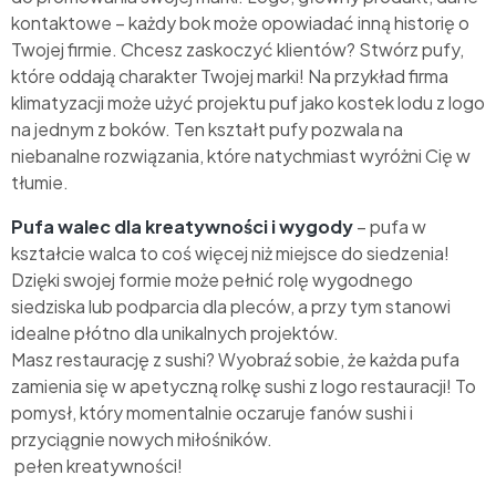
kontaktowe – każdy bok może opowiadać inną historię o
Twojej firmie. Chcesz zaskoczyć klientów? Stwórz pufy,
które oddają charakter Twojej marki! Na przykład firma
klimatyzacji może użyć projektu puf jako kostek lodu z logo
na jednym z boków. Ten kształt pufy pozwala na
niebanalne rozwiązania, które natychmiast wyróżni Cię w
tłumie.
Pufa walec dla kreatywności i wygody
– pufa w
kształcie walca to coś więcej niż miejsce do siedzenia!
Dzięki swojej formie może pełnić rolę wygodnego
siedziska lub podparcia dla pleców, a przy tym stanowi
idealne płótno dla unikalnych projektów.
Masz restaurację z sushi? Wyobraź sobie, że każda pufa
zamienia się w apetyczną rolkę sushi z logo restauracji! To
pomysł, który momentalnie oczaruje fanów sushi i
przyciągnie nowych miłośników.
pełen kreatywności!