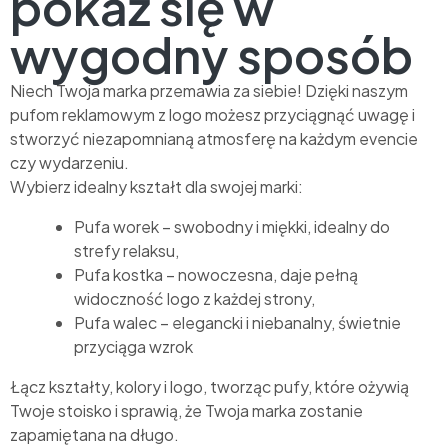
pokaż się w
wygodny sposób
Niech Twoja marka przemawia za siebie! Dzięki naszym
pufom reklamowym z logo możesz przyciągnąć uwagę i
stworzyć niezapomnianą atmosferę na każdym evencie
czy wydarzeniu.
Wybierz idealny kształt dla swojej marki:
Pufa worek – swobodny i miękki, idealny do
strefy relaksu,
Pufa kostka – nowoczesna, daje pełną
widoczność logo z każdej strony,
Pufa walec – elegancki i niebanalny, świetnie
przyciąga wzrok
Łącz kształty, kolory i logo, tworząc pufy, które ożywią
Twoje stoisko i sprawią, że Twoja marka zostanie
zapamiętana na długo.