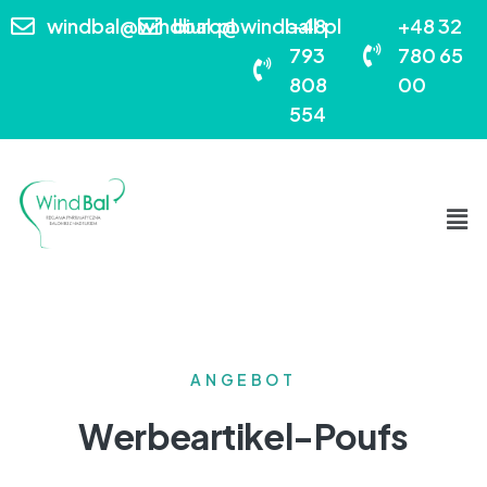
windbal@windbal.pl
biuro@windball.pl
+48
+48 32
793
780 65
808
00
554
ANGEBOT
Werbeartikel-Poufs