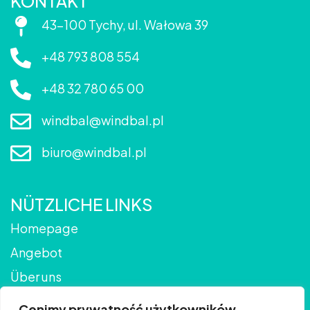
KONTAKT
43-100 Tychy, ul. Wałowa 39
+48 793 808 554
+48 32 780 65 00
windbal@windbal.pl
biuro@windbal.pl
NÜTZLICHE LINKS
Homepage
Angebot
Über uns
Galerie
Cenimy prywatność użytkowników