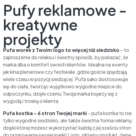
Pufy reklamowe -
kreatywne
projekty
Pufa worek z Twoim logo to więcej niż siedzisko
– to
zaproszenie do relaksu i świetny sposób, by pokazać, że
marka dba o komfort swoich klientów. Idealna na eventy
jak kina plenerowe czy festiwale, gdzie goście spędzają
wiele czasu w pozycji siedzącej. Pufa sako dostosowuje
się do ciała, tworząc wyjątkowo wygodne miejsce do
odpoczynku, dzięki czemu Twoja marka kojarzy się z
wygodą i troską o klienta.
Pufa kostka – 6 stron Twojej marki
– pufa kostka to nie
tylko wygodne siedzisko, ale także świetna forma reklamy,
dzięki której możesz wykorzystać każdą z jej sześciu stron
do promowania swojej marki! Logo, główny produkt, dane