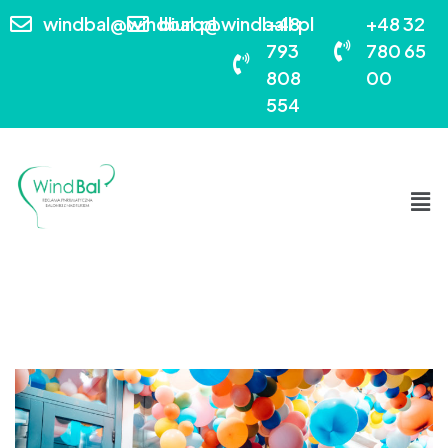
windbal@windbal.pl
biuro@windball.pl
+48
+48 32
793
780 65
808
00
554