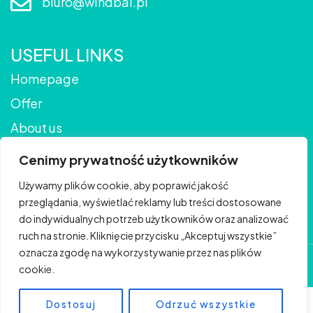
biuro@windbal.pl
USEFUL LINKS
Homepage
Offer
About us
Gallery
Cenimy prywatność użytkowników
Contact
Używamy plików cookie, aby poprawić jakość
Blog
przeglądania, wyświetlać reklamy lub treści dostosowane
do indywidualnych potrzeb użytkowników oraz analizować
ruch na stronie. Kliknięcie przycisku „Akceptuj wszystkie”
oznacza zgodę na wykorzystywanie przez nas plików
© Copyright 2024 BePerfect |
Polityka prywatności
cookie.
Dostosuj
Odrzuć wszystkie