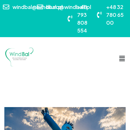
windbal@windbal.pl
biuro@windball.pl
+48
+48 32
793
780 65
808
00
554