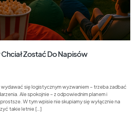
y Chciał Zostać Do Napisów
ka wydawać się logistycznym wyzwaniem – trzeba zadbać
darzenia. Ale spokojnie – z odpowiednim planem i
 prostsze. W tym wpisie nie skupiamy się wyłącznie na
ć takie letnie […]