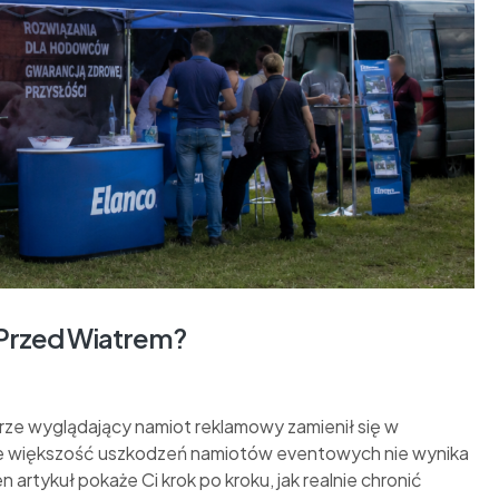
Przed Wiatrem?
rze wyglądający namiot reklamowy zamienił się w
ce większość uszkodzeń namiotów eventowych nie wynika
n artykuł pokaże Ci krok po kroku, jak realnie chronić