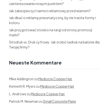
zainteresowanie nowym punktem?
Jak zabezpieczyć namiot reklamowy przed wiatrem?
Jak dbać o reklamę pneumatyczną, by nie traciła formy i
koloru
Jak przygotować stoisko na targi od strony promocji
marki?
Sitodruk vs. Druk cyfrowy: Jak zrobić nadruk na balonie dla
Twojej firmy?
Neueste Kommentare
Mike Addington
zu
Mediocre Copper Hat
Kenneth R. Myers
zu
Mediocre Copper Hat
L. Androws
zu
Mediocre Copper Hat
Patrick M. Newman
zu
Small Concrete Plate