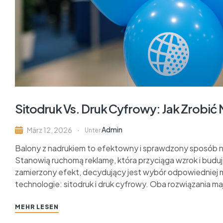
Sitodruk Vs. Druk Cyfrowy: Jak Zrobić 
Admin
März 12, 2026
Unter
Balony z nadrukiem to efektowny i sprawdzony sposób na
Stanowią ruchomą reklamę, która przyciąga wzrok i budu
zamierzony efekt, decydujący jest wybór odpowiedniej 
technologie: sitodruk i druk cyfrowy. Oba rozwiązania ma
MEHR LESEN