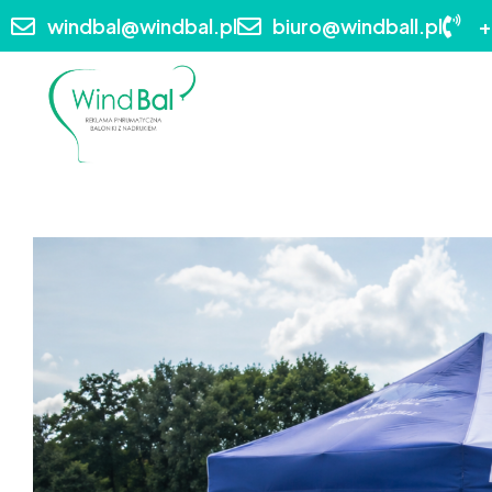
windbal@windbal.pl
biuro@windball.pl
+