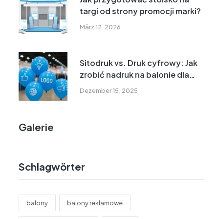
targi od strony promocji marki?
März 12, 2026
Sitodruk vs. Druk cyfrowy: Jak
zrobić nadruk na balonie dla
Twojej firmy?
Dezember 15, 2025
Galerie
Schlagwörter
balony
balony reklamowe