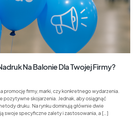
Nadruk Na Balonie Dla Twojej Firmy?
 promocję firmy, marki, czy konkretnego wydarzenia.
je pozytywne skojarzenia. Jednak, aby osiągnąć
metody druku. Na rynku dominują głównie dwie
ją swoje specyficzne zalety i zastosowania, a […]