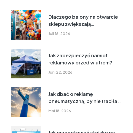
Dlaczego balony na otwarcie
sklepu zwiększają
zainteresowanie nowym
Juli 16, 2026
punktem?
Jak zabezpieczyć namiot
reklamowy przed wiatrem?
Juni 22, 2026
Jak dbać o reklamę
pneumatyczną, by nie traciła
formy i koloru
Mai 18, 2026
Jak przygotować stoisko na