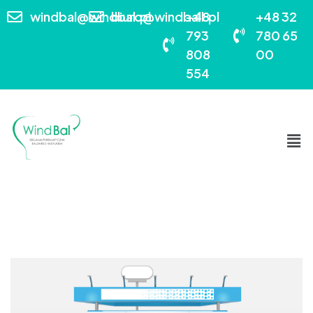
windbal@windbal.pl
biuro@windball.pl
+48
+48 32
793
780 65
808
00
554