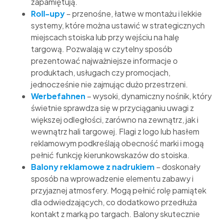
zapamiętują.
Roll-upy
– przenośne, łatwe w montażu i lekkie
systemy, które można ustawić w strategicznych
miejscach stoiska lub przy wejściu na halę
targową. Pozwalają w czytelny sposób
prezentować najważniejsze informacje o
produktach, usługach czy promocjach,
jednocześnie nie zajmując dużo przestrzeni.
Werbefahnen
– wysoki, dynamiczny nośnik, który
świetnie sprawdza się w przyciąganiu uwagi z
większej odległości, zarówno na zewnątrz, jak i
wewnątrz hali targowej. Flagi z logo lub hasłem
reklamowym podkreślają obecność marki i mogą
pełnić funkcję kierunkowskazów do stoiska.
Balony reklamowe z nadrukiem
– doskonały
sposób na wprowadzenie elementu zabawy i
przyjaznej atmosfery. Mogą pełnić rolę pamiątek
dla odwiedzających, co dodatkowo przedłuża
kontakt z marką po targach. Balony skutecznie