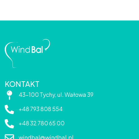
KONTAKT
43-100 Tychy, ul. Wałowa 39
+48 793 808 554
+48 32 780 65 00
windbal@windbal.pl